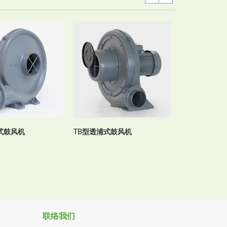
HTB型透浦多
式鼓风机
TB型透浦式鼓风机
联络我们