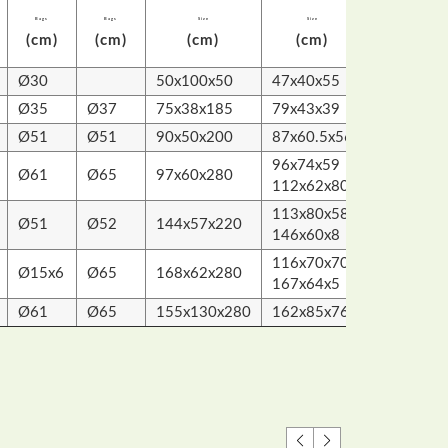
N.W.
G
Bags
Bags
Size
Size
(kg)
(
(cm)
(cm)
(cm)
(cm)
Ø30
50x100x50
47x40x55
20
2
Ø35
Ø37
75x38x185
79x43x39
36
3
Ø51
Ø51
90x50x200
87x60.5x56
52
5
96x74x59
70
7
Ø61
Ø65
97x60x280
112x62x80
10
1
113x80x58
81
8
Ø51
Ø52
144x57x220
146x60x8
13
1
116x70x70
100
1
Ø15x6
Ø65
168x62x280
167x64x5
18
2
Ø61
Ø65
155x130x280
162x85x76
200
2