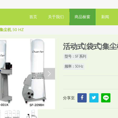
首页
关于我们
商品橱窗
新闻
集尘机 50 HZ
活动式(袋式)集尘机
型号：SF 系列
频率：50 Hz
分享至