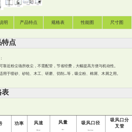
说明
产品特点
规格表
性能图
尺寸图
品特点
：
可靠近粉尘场所收尘，不需配管，节省经费，大幅提高方便与机动性。
适用于喷砂、砂轮、木工、研磨、切削...等，吸尘粉、棉屑、木屑之用。
格表
吸风口分
风量
风速
吸风口径
号
功率
叉管
Air
Wind
Suction