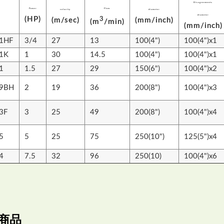
Disagreements
Power
Flow
velocity
diameter
diameter
(HP)
3
(m/sec)
(mm/inch)
(m
/min)
(mm/inch)
1HF
3/4
27
13
100(4")
100(4")x1
1K
1
30
14.5
100(4")
100(4")x1
1
1.5
27
29
150(6")
100(4")x2
09BH
2
19
36
200(8")
100(4")x3
3F
3
25
49
200(8")
100(4")x4
5
5
25
75
250(10")
125(5")x4
4
7.5
32
96
250(10)
100(4")x6
商品