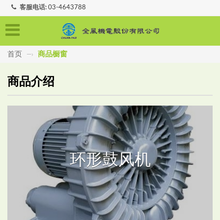
客服电话:
03-4643788
首页
商品橱窗
—›
商品介绍
环形鼓风机