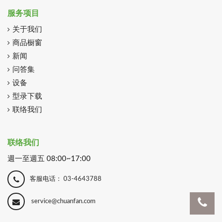
服务项目
关于我们
商品橱窗
新闻
问答集
设备
型录下载
联络我们
联络我们
週一至週五 08:00~17:00
客服电话：
03-4643788
service@chuanfan.com