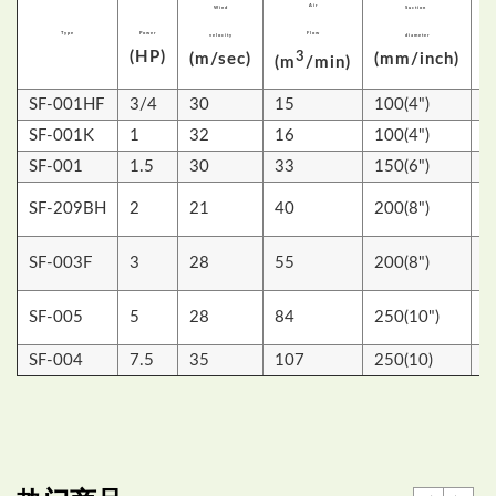
Air
Wind
Suction
Type
Power
Flow
velocity
diameter
(HP)
3
(m/sec)
(mm/inch)
(m
/min)
(
SF-001HF
3/4
30
15
100(4")
1
SF-001K
1
32
16
100(4")
1
SF-001
1.5
30
33
150(6")
1
SF-209BH
2
21
40
200(8")
1
SF-003F
3
28
55
200(8")
1
SF-005
5
28
84
250(10")
1
SF-004
7.5
35
107
250(10)
1