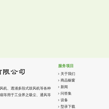
服务项目
关于我们
商品橱窗
新闻
风机、透浦多段式鼓风机等各种
问答集
扇等用于工业界之吸尘、通风等
设备
型录下载