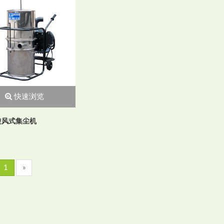
快速浏览
旋风式集尘机
1
»