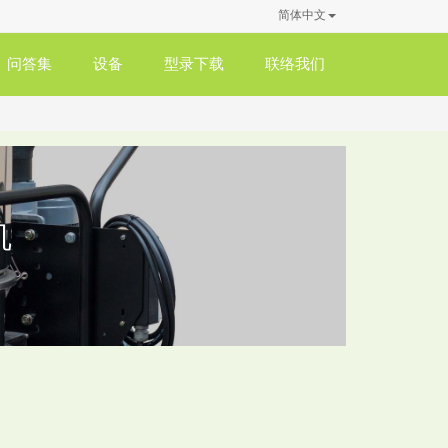
简体中文
问答集
设备
型录下载
联络我们
机