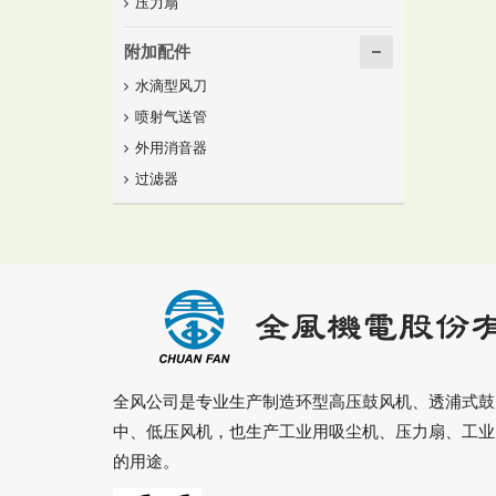
压力扇
附加配件
水滴型风刀
喷射气送管
外用消音器
过滤器
全风公司是专业生产制造环型高压鼓风机、透浦式鼓
中、低压风机，也生产工业用吸尘机、压力扇、工业
的用途。