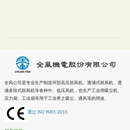
全风公司是专业生产制造环型高压鼓风机、透浦式鼓风机、透
浦多段式鼓风机等各种中、低压风机，也生产工业用吸尘机、
压力扇、工业扇等用于工业界之吸尘、通风等的用途。
通过 ISO 9001:2015