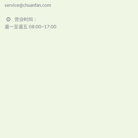
service@chuanfan.com
营业时间：
週一至週五 08:00~17:00