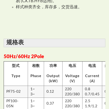
易 (CX.TB.HYB适用)。
样式种类齐全，库存多，交货迅速。
规格表
50Hz/60Hz 2Pole
型式
相数
功率
电压
电流
最
Type
Phase
Output
Voltage
Current
P
(kW)
(V)
(A)
1~
220
0.8
PF75-02
0.12
0.
3~
220/380
0.7/0.45
PF100-
1~
220
2.5
0.37
0.
05N
3~
220/380
1.9/1.2