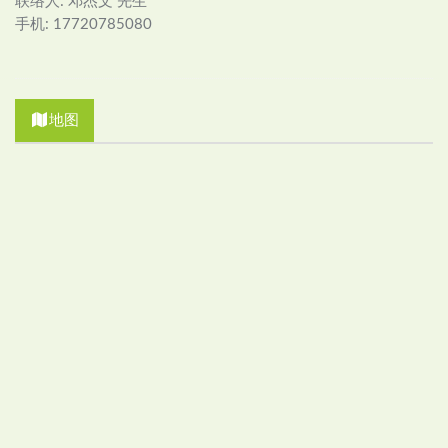
联络人: 邓杰文 先生
手机: 17720785080
地图