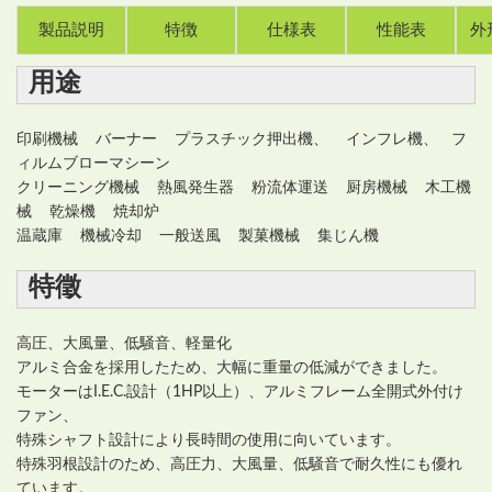
製品説明
特徴
仕様表
性能表
外
用途
印刷機械 バーナー プラスチック押出機、 インフレ機、 フ
ィルムブローマシーン
クリーニング機械 熱風発生器 粉流体運送 厨房機械 木工機
械 乾燥機 焼却炉
温蔵庫 機械冷却 一般送風 製菓機械 集じん機
特徵
高圧、大風量、低騒音、軽量化
アルミ合金を採用したため、大幅に重量の低減ができました。
モーターはI.E.C.設計（1HP以上）、アルミフレーム全開式外付け
ファン、
特殊シャフト設計により長時間の使用に向いています。
特殊羽根設計のため、高圧力、大風量、低騒音で耐久性にも優れ
ています。