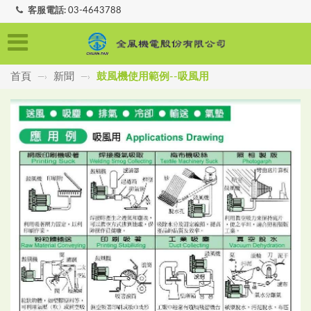
客服電話:
03-4643788
首頁
新聞
鼓風機使用範例--吸風用
—›
—›