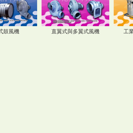
直翼式與多翼式風機
式鼓風機
工