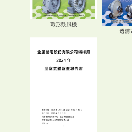
環形鼓風機
透浦