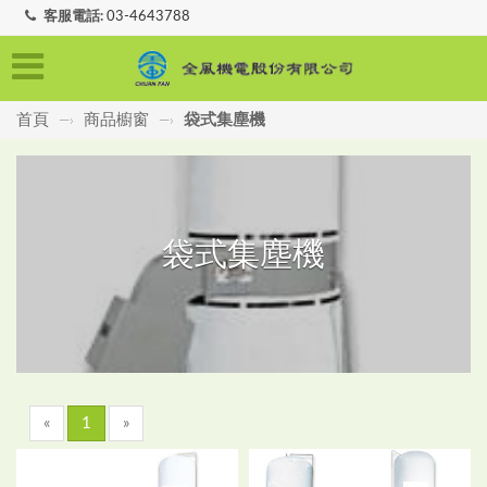
客服電話:
03-4643788
首頁
商品櫥窗
袋式集塵機
—›
—›
袋式集塵機
«
1
»