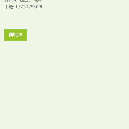
聯絡人: 鄧杰文 先生
手機: 17720785080
地圖